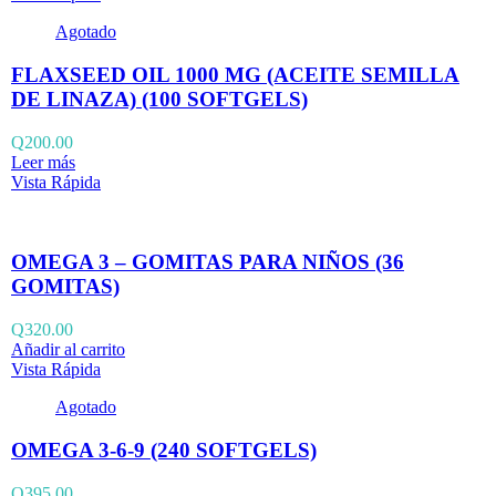
Agotado
FLAXSEED OIL 1000 MG (ACEITE SEMILLA
DE LINAZA) (100 SOFTGELS)
Q
200.00
Leer más
Vista Rápida
OMEGA 3 – GOMITAS PARA NIÑOS (36
GOMITAS)
Q
320.00
Añadir al carrito
Vista Rápida
Agotado
OMEGA 3-6-9 (240 SOFTGELS)
Q
395.00