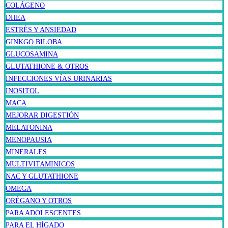
COLÁGENO
DHEA
ESTRÉS Y ANSIEDAD
GINKGO BILOBA
GLUCOSAMINA
GLUTATHIONE & OTROS
INFECCIONES VÍAS URINARIAS
INOSITOL
MACA
MEJORAR DIGESTIÓN
MELATONINA
MENOPAUSIA
MINERALES
MULTIVITAMINICOS
NAC Y GLUTATHIONE
OMEGA
ORÉGANO Y OTROS
PARA ADOLESCENTES
PARA EL HÍGADO