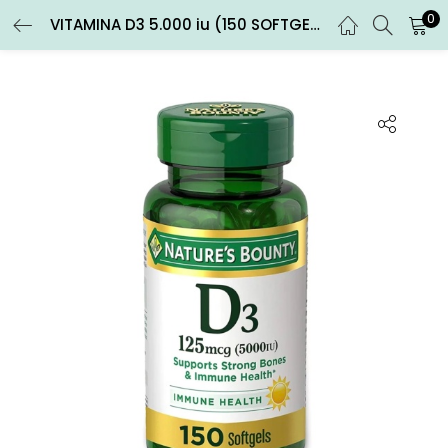
0
VITAMINA D3 5.000 iu (150 SOFTGELS)
ENTRAR
REGISTRARSE
Introduce tu nombre de usuario y contraseña para iniciar
sesión.
Recuérdame
Entrar
¿Contraseña perdida?