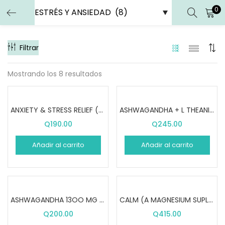
0
ENTRAR
REGISTRARSE
Filtrar
Introduce tu nombre de usuario y contraseña para iniciar
sesión.
Mostrando los 8 resultados
ANXIETY & STRESS RELIEF (50 PASTILLAS)
ASHWAGANDHA + L THEANINE (60 PASTILLAS)
Q
190.00
Q
245.00
Recuérdame
Añadir al carrito
Añadir al carrito
Entrar
¿Contraseña perdida?
ASHWAGANDHA 13OO MG (60 CÁPSULAS)
CALM (A MAGNESIUM SUPLEMENT) (16 oz)
Q
200.00
Q
415.00