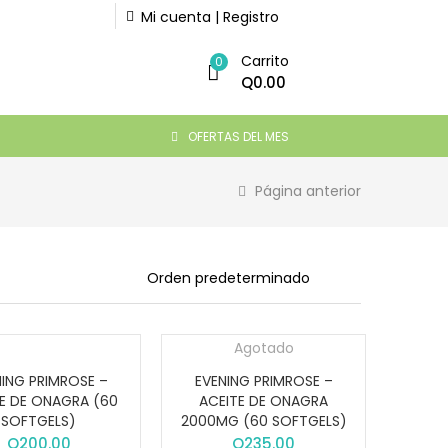
Mi cuenta | Registro
Carrito
0
Q
0.00
OFERTAS DEL MES
Página anterior
Agotado
NING PRIMROSE –
EVENING PRIMROSE –
E DE ONAGRA (60
ACEITE DE ONAGRA
SOFTGELS)
2000MG (60 SOFTGELS)
Q
200.00
Q
235.00