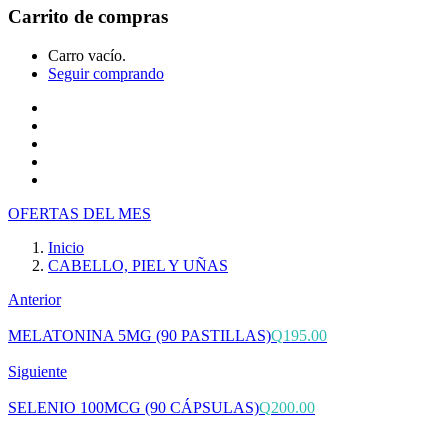
Carrito de compras
Carro vacío.
Seguir comprando
Inicio
Tienda
Cotiza tu producto
Preguntas Frecuentes
Contacto
OFERTAS DEL MES
Inicio
CABELLO, PIEL Y UÑAS
Anterior
MELATONINA 5MG (90 PASTILLAS)
Q
195.00
Siguiente
SELENIO 100MCG (90 CÁPSULAS)
Q
200.00