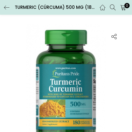
0
TURMERIC (CÚRCUMA) 500 MG (180 CÁPSULAS)
ENTRAR
REGISTRARSE
Introduce tu nombre de usuario y contraseña para iniciar
sesión.
Recuérdame
Entrar
¿Contraseña perdida?