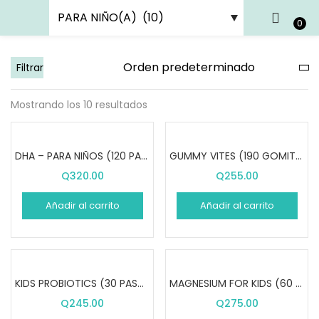
ENTRAR
REGISTRARSE
0
Filtrar
Introduce tu nombre de usuario y contraseña para iniciar
sesión.
Mostrando los 10 resultados
DHA – PARA NIÑOS (120 PASTILLAS MASTICABLES)
GUMMY VITES (190 GOMITAS)
Q
320.00
Q
255.00
Recuérdame
Añadir al carrito
Añadir al carrito
Entrar
¿Contraseña perdida?
KIDS PROBIOTICS (30 PASTILLAS MASTICABLES)
MAGNESIUM FOR KIDS (60 GOMITAS)
Q
245.00
Q
275.00