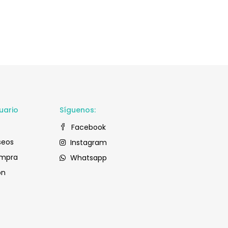
uario
Síguenos:
Facebook
seos
Instagram
ompra
Whatsapp
ón