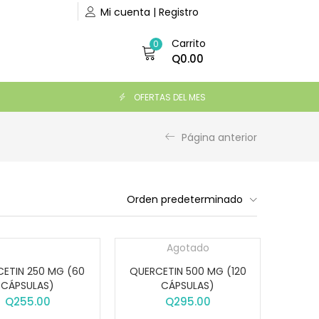
Mi cuenta | Registro
Carrito
0
Q
0.00
OFERTAS DEL MES
Página anterior
Orden predeterminado
Agotado
ETIN 250 MG (60
QUERCETIN 500 MG (120
CÁPSULAS)
CÁPSULAS)
Q
255.00
Q
295.00