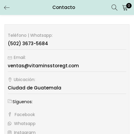
0
Contacto
ENTRAR
REGISTRARSE
Introduce tu nombre de usuario y contraseña para iniciar
Teléfono | Whatsapp:
sesión.
(502) 3673-5684
Email:
ventas@vitaminsstoregt.com
Recuérdame
Ubicación:
Ciudad de Guatemala
Entrar
Síguenos:
¿Contraseña perdida?
Facebook
Whatsapp
Instagram