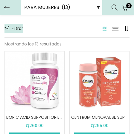
0
ENTRAR
REGISTRARSE
Filtrar
Introduce tu nombre de usuario y contraseña para iniciar
sesión.
Mostrando los 13 resultados
Recuérdame
Entrar
¿Contraseña perdida?
BORIC ACID SUPPOSITORIES (30 SUPOSITORIOS VAGINALES)
CENTRUM MENOPAUSE SUPPORT – CALM (30 PASTILLAS)
Q
260.00
Q
295.00