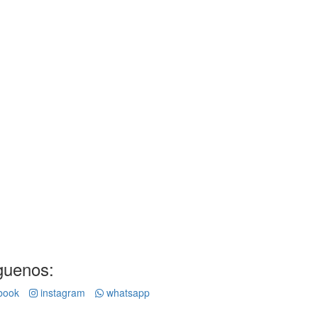
guenos:
book
instagram
whatsapp