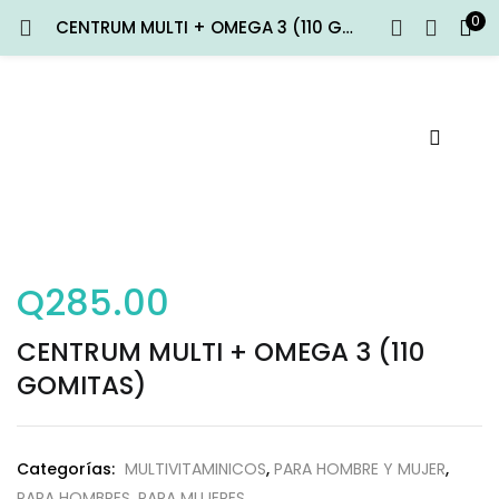
0
CENTRUM MULTI + OMEGA 3 (110 GOMITAS)
ENTRAR
REGISTRARSE
Introduce tu nombre de usuario y contraseña para iniciar
sesión.
Q
285.00
Recuérdame
Entrar
CENTRUM MULTI + OMEGA 3 (110
GOMITAS)
¿Contraseña perdida?
Categorías:
MULTIVITAMINICOS
,
PARA HOMBRE Y MUJER
,
PARA HOMBRES
,
PARA MUJERES