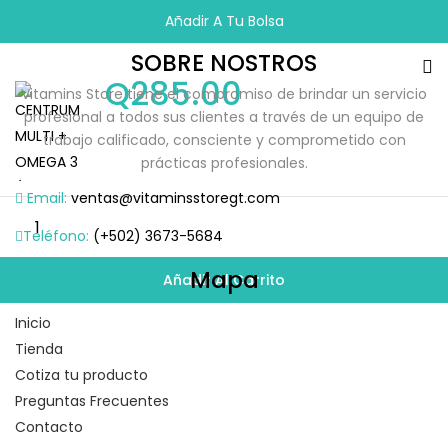
Añadir A Tu Bolsa
SOBRE NOSTROS
Q
285.00
Vitamins Store tiene el compromiso de brindar un servicio
profesional a todos sus clientes a través de un equipo de
trabajo calificado, consciente y comprometido con
prácticas profesionales.
Email:
ventas@vitaminsstoregt.com
Teléfono:
(+502) 3673-5684
Mapa
Añadir Al Carrito
Inicio
Tienda
Cotiza tu producto
Preguntas Frecuentes
Contacto