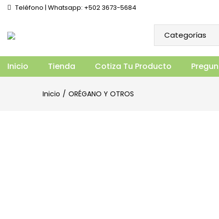
Teléfono | Whatsapp: +502 3673-5684
OCUVITE – LUTEINA+ZEAXANTHIN+OME
Vista general
Especificaciones
Prod
Inicio
Tienda
Cotiza Tu Producto
Pregun
Inicio
ORÉGANO Y OTROS