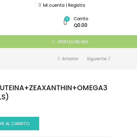
Mi cuenta | Registro
Carrito
Q
295.00
0
AÑADIR AL CARRITO
Q
0.00
OFERTAS DEL MES
Anterior
Siguiente
 LUTEINA+ZEAXANTHIN+OMEGA3
LS)
IR AL CARRITO