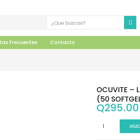
GA3 (50 SOFTGELS)
uctos Relacionados
tas Frecuentes
Contacto
OCUVITE –
(50 SOFTGE
Q
295.00
AÑAD