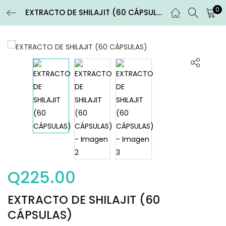
0
EXTRACTO DE SHILAJIT (60 CÁPSULAS)
ENTRAR
REGISTRARSE
Introduce tu nombre de usuario y contraseña para iniciar
sesión.
Recuérdame
Entrar
Q
225.00
¿Contraseña perdida?
EXTRACTO DE SHILAJIT (60
CÁPSULAS)