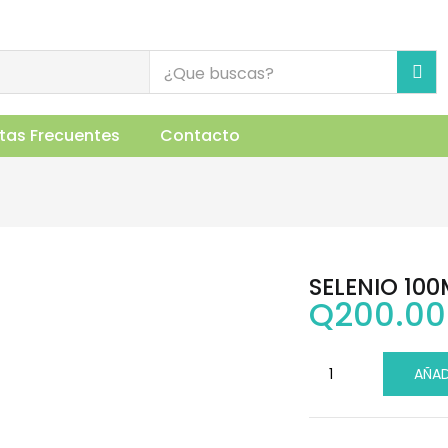
uctos Relacionados
tas Frecuentes
Contacto
SELENIO 10
Q
200.00
AÑAD