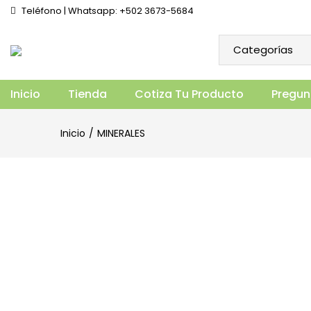
Teléfono | Whatsapp: +502 3673-5684
SELENIO 100MCG (90 CÁPSULAS)
Vista general
Especificaciones
Prod
Inicio
Tienda
Cotiza Tu Producto
Pregun
Inicio
MINERALES