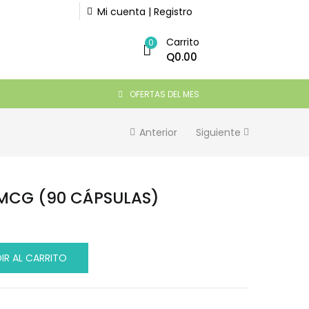
Mi cuenta | Registro
Carrito
Q
200.00
0
AÑADIR AL CARRITO
Q
0.00
OFERTAS DEL MES
Anterior
Siguiente
0MCG (90 CÁPSULAS)
IR AL CARRITO