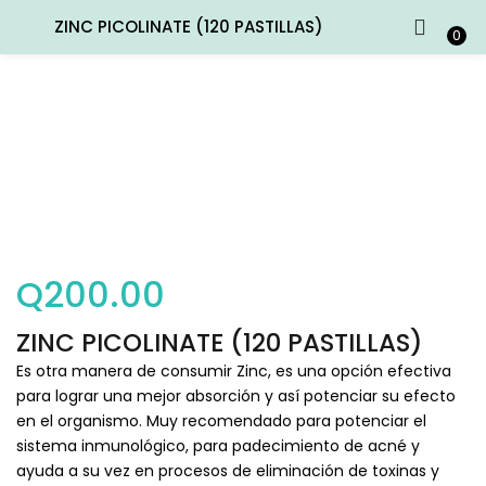
ZINC PICOLINATE (120 PASTILLAS)
ENTRAR
REGISTRARSE
0
Introduce tu nombre de usuario y contraseña para iniciar
sesión.
Q
200.00
Recuérdame
Entrar
ZINC PICOLINATE (120 PASTILLAS)
Es otra manera de consumir Zinc, es una opción efectiva
¿Contraseña perdida?
para lograr una mejor absorción y así potenciar su efecto
en el organismo. Muy recomendado para potenciar el
sistema inmunológico, para padecimiento de acné y
ayuda a su vez en procesos de eliminación de toxinas y