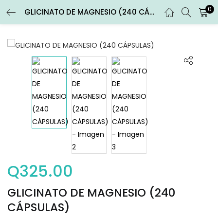
0
GLICINATO DE MAGNESIO (240 CÁPSULAS)
ENTRAR
REGISTRARSE
Introduce tu nombre de usuario y contraseña para iniciar
sesión.
Recuérdame
Entrar
Q
325.00
¿Contraseña perdida?
GLICINATO DE MAGNESIO (240
CÁPSULAS)