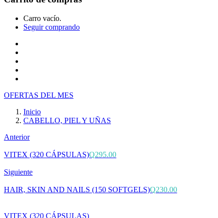
Carro vacío.
Seguir comprando
Inicio
Tienda
Cotiza tu producto
Preguntas Frecuentes
Contacto
OFERTAS DEL MES
Inicio
CABELLO, PIEL Y UÑAS
Anterior
VITEX (320 CÁPSULAS)
Q
295.00
Siguiente
HAIR, SKIN AND NAILS (150 SOFTGELS)
Q
230.00
VITEX (320 CÁPSULAS)