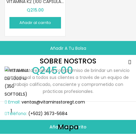
VITAMINA K2 (100 CÁPSULAS)
Q
215.00
Añadir al carrito
Añadir A Tu Bolsa
SOBRE NOSTROS
Q
245.00
Vitamins Store tiene el compromiso de brindar un servicio
profesional a todos sus clientes a través de un equipo de
trabajo calificado, consciente y comprometido con
prácticas profesionales.
Email:
ventas@vitaminsstoregt.com
Teléfono:
(+502) 3673-5684
Mapa
Añadir Al Carrito