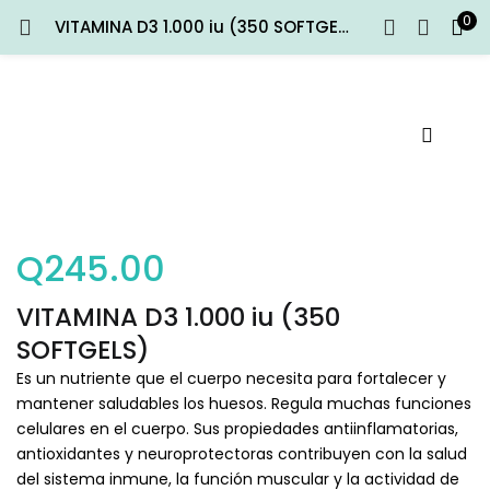
0
VITAMINA D3 1.000 iu (350 SOFTGELS)
ENTRAR
REGISTRARSE
Introduce tu nombre de usuario y contraseña para iniciar
sesión.
Q
245.00
Recuérdame
VITAMINA D3 1.000 iu (350
Entrar
SOFTGELS)
Es un nutriente que el cuerpo necesita para fortalecer y
¿Contraseña perdida?
mantener saludables los huesos. Regula muchas funciones
celulares en el cuerpo. Sus propiedades antiinflamatorias,
antioxidantes y neuroprotectoras contribuyen con la salud
del sistema inmune, la función muscular y la actividad de