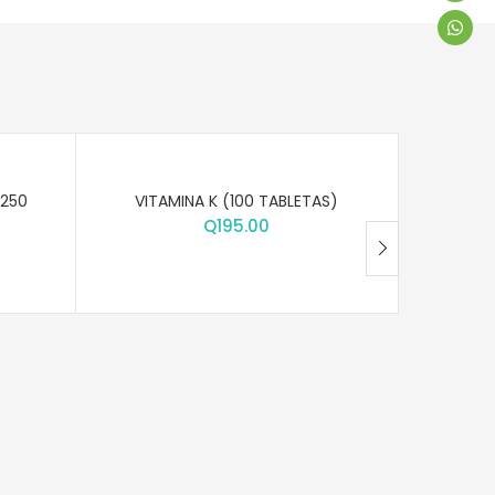
(250
VITAMINA K (100 TABLETAS)
B12 1000
PAS
Q
195.00