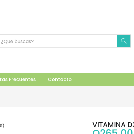
uctos Relacionados
tas Frecuentes
Contacto
VITAMINA D3
Q
265.00