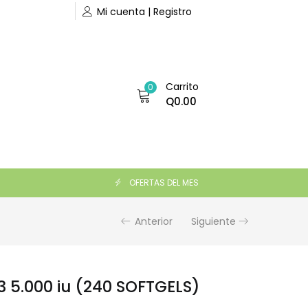
Mi cuenta | Registro
Carrito
0
Q
0.00
Q
265.00
AÑADIR AL CARRITO
OFERTAS DEL MES
Anterior
Siguiente
 5.000 iu (240 SOFTGELS)