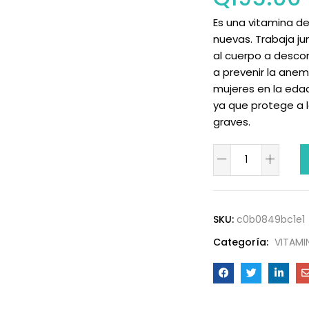
Es una vitamina del
nuevas. Trabaja ju
al cuerpo a descom
a prevenir la anem
mujeres en la eda
ya que protege a 
graves.
SKU:
c0b0849bc1e1
Categoría:
VITAMI