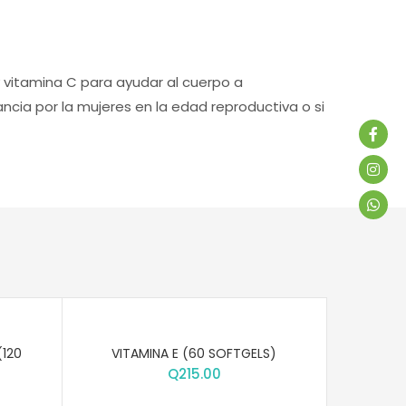
 y vitamina C para ayudar al cuerpo a
ncia por la mujeres en la edad reproductiva o si
(120
VITAMINA E (60 SOFTGELS)
VITA
Q
215.00