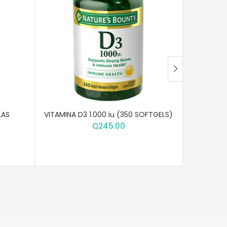
LAS
VITAMINA D3 1.000 iu (350 SOFTGELS)
VITAMINA
Q
245.00