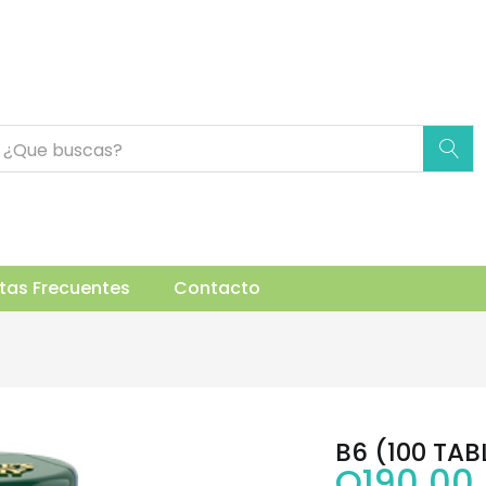
uctos Relacionados
tas Frecuentes
Contacto
B6 (100 TAB
Q
190.00