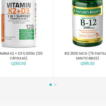
AMINA K2 + D3 5.000IU (120
B12 2500 MCG (75 PASTIL
CÁPSULAS)
MASTICABLES)
Q
260.00
Q
185.00