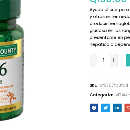
Ayuda al cuerpo a
y otras enfermeda
producir hemoglob
glucosa en los ran
presentarse en pe
hepática o depend
SKU:
bf5707fc8fad
Categoría:
VITAMI