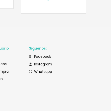
uario
Síguenos:
Facebook
seos
Instagram
ompra
Whatsapp
ón