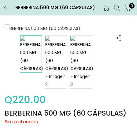
0
BERBERINA 500 MG (60 CÁPSULAS)
ENTRAR
REGISTRARSE
Introduce tu nombre de usuario y contraseña para iniciar
sesión.
Recuérdame
Entrar
Q
220.00
¿Contraseña perdida?
BERBERINA 500 MG (60 CÁPSULAS)
Sin existencias