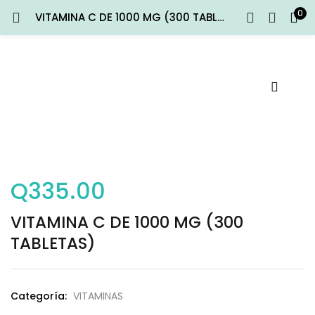
0
VITAMINA C DE 1000 MG (300 TABLETAS)
ENTRAR
REGISTRARSE
Introduce tu nombre de usuario y contraseña para iniciar
sesión.
Q
335.00
Recuérdame
Entrar
VITAMINA C DE 1000 MG (300
TABLETAS)
¿Contraseña perdida?
Categoría:
VITAMINAS