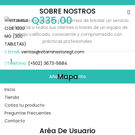
SOBRE NOSTROS
Q
335.00
Vitamins Store tiene el compromiso de brindar un servicio
profesional a todos sus clientes a través de un equipo de
trabajo calificado, consciente y comprometido con
prácticas profesionales.
Email:
ventas@vitaminsstoregt.com
Teléfono:
(+502) 3673-5684
Mapa
Añadir Al Carrito
Inicio
Tienda
Cotiza tu producto
Preguntas Frecuentes
Contacto
Aréa De Usuario