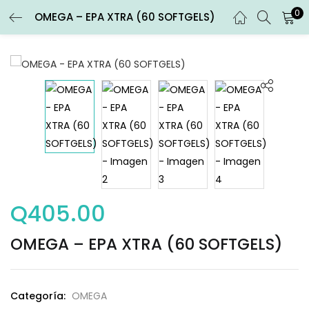
0
OMEGA – EPA XTRA (60 SOFTGELS)
ENTRAR
REGISTRARSE
Introduce tu nombre de usuario y contraseña para iniciar
sesión.
Recuérdame
Q
405.00
Entrar
OMEGA – EPA XTRA (60 SOFTGELS)
¿Contraseña perdida?
Categoría:
OMEGA