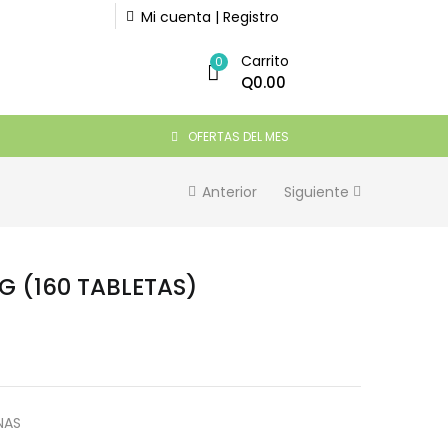
Mi cuenta | Registro
Q
205.00
Carrito
0
Sin existencias
Q
0.00
OFERTAS DEL MES
Anterior
Siguiente
G (160 TABLETAS)
NAS