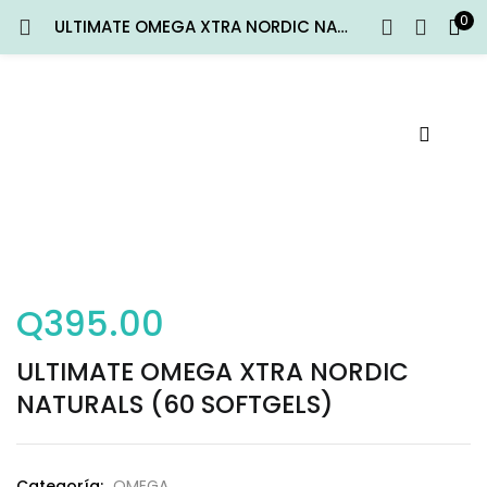
0
ULTIMATE OMEGA XTRA NORDIC NATURALS (60 SOFTGELS)
ENTRAR
REGISTRARSE
Introduce tu nombre de usuario y contraseña para iniciar
sesión.
Recuérdame
Q
395.00
Entrar
ULTIMATE OMEGA XTRA NORDIC
¿Contraseña perdida?
NATURALS (60 SOFTGELS)
Categoría:
OMEGA