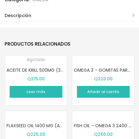
Descripción
PRODUCTOS RELACIONADOS
Agotado
ACEITE DE KRILL 500MG (30 SOFTGELS)
OMEGA 3 – GOMITAS PARA NIÑOS (36 GOMITAS)
Q
215.00
Q
320.00
Leer más
Añadir al carrito
FLAXSEED OIL 1400 MG (ACEITE SEMILLA DE LINAZA) (100 SOFTGELS)
FISH OIL – OMEGA 3 2400 MG (90 SOFTGELS)
Q
225.00
Q
265.00