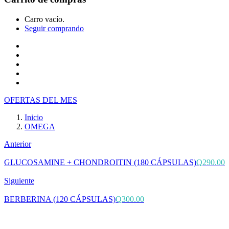
Carro vacío.
Seguir comprando
Inicio
Tienda
Cotiza tu producto
Preguntas Frecuentes
Contacto
OFERTAS DEL MES
Inicio
OMEGA
Anterior
GLUCOSAMINE + CHONDROITIN (180 CÁPSULAS)
Q
290.00
Siguiente
BERBERINA (120 CÁPSULAS)
Q
300.00