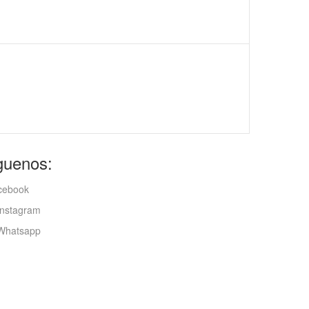
guenos:
cebook
nstagram
hatsapp