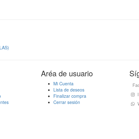
LAS)
Aréa de usuario
Sí
Mi Cuenta
Fa
Lista de deseos
I
o
Finalizar compra
ntes
Cerrar sesión
W