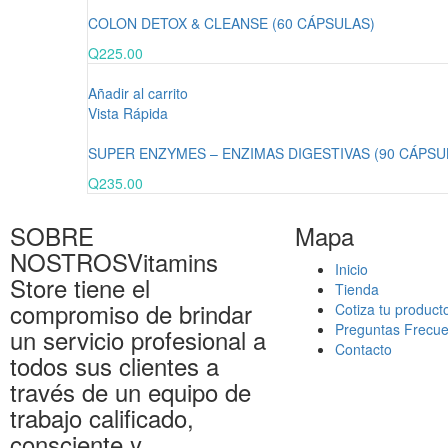
COLON DETOX & CLEANSE (60 CÁPSULAS)
Q
225.00
Añadir al carrito
Vista Rápida
SUPER ENZYMES – ENZIMAS DIGESTIVAS (90 CÁPSU
Q
235.00
SOBRE
Mapa
NOSTROS
Vitamins
Inicio
Store tiene el
Tienda
compromiso de brindar
Cotiza tu product
Preguntas Frecue
un servicio profesional a
Contacto
todos sus clientes a
través de un equipo de
trabajo calificado,
consciente y