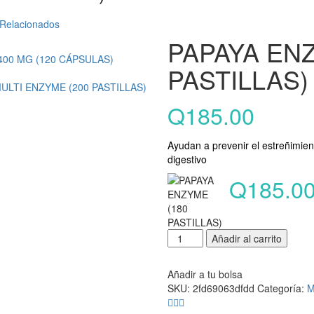
 Relacionados
PAPAYA ENZ
400 MG (120 CÁPSULAS)
PASTILLAS)
ULTI ENZYME (200 PASTILLAS)
Q
185.00
Ayudan a prevenir el estreñimien
digestivo
Q
185.0
Añadir al carrito
Añadir a tu bolsa
SKU:
2fd69063dfdd
Categoría:
M