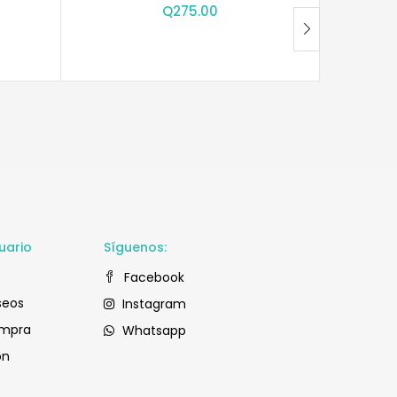
Q
275.00
uario
Síguenos:
Facebook
seos
Instagram
ompra
Whatsapp
ón