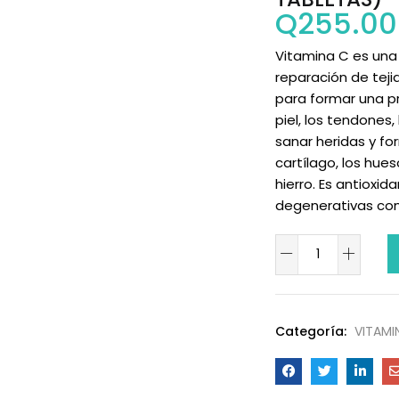
Q
255.00
Vitamina C es una 
reparación de tejid
para formar una pr
piel, los tendones
sanar heridas y for
cartílago, los hues
hierro. Es antioxi
degenerativas como
Categoría:
VITAMI