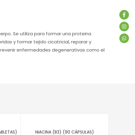
erpo. Se utiliza para formar una proteina
das y formar tejido cicatricial, reparar y
 a prevenir enfermedades degenerativas como el
ABLETAS)
NIACINA (B3) (90 CÁPSULAS)
VITAMINA 