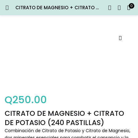
0
CITRATO DE MAGNESIO + CITRATO DE POTASIO (240 PASTILLAS)
ENTRAR
REGISTRARSE
Introduce tu nombre de usuario y contraseña para iniciar
sesión.
Recuérdame
Entrar
Q
250.00
¿Contraseña perdida?
CITRATO DE MAGNESIO + CITRATO
DE POTASIO (240 PASTILLAS)
Combinación de Citrato de Potasio y Citrato de Magnesio,
dos minerales esenciales para combatir el cansancio y la