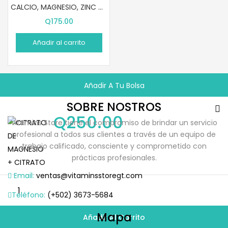
CALCIO, MAGNESIO, ZINC Y VITAMINA D3 (100 PASTILLAS)
Q
175.00
Añadir al carrito
Añadir A Tu Bolsa
SOBRE NOSTROS
Q
250.00
Vitamins Store tiene el compromiso de brindar un servicio
profesional a todos sus clientes a través de un equipo de
trabajo calificado, consciente y comprometido con
prácticas profesionales.
Email:
ventas@vitaminsstoregt.com
Teléfono:
(+502) 3673-5684
Mapa
Añadir Al Carrito