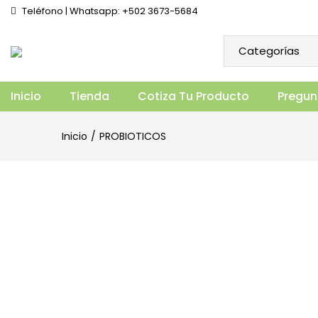
Teléfono | Whatsapp: +502 3673-5684
PROBIOTICS 60 BILLION (30 PASTILLAS
Vista general
Especificaciones
Prod
Inicio
Tienda
Cotiza Tu Producto
Pregun
Inicio
PROBIOTICOS