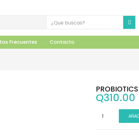
)
uctos Relacionados
tas Frecuentes
Contacto
PROBIOTICS 
Q
310.00
AÑAD