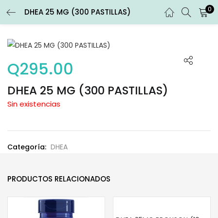
0
DHEA 25 MG (300 PASTILLAS)
ENTRAR
REGISTRARSE
Introduce tu nombre de usuario y contraseña para iniciar
sesión.
Q
295.00
DHEA 25 MG (300 PASTILLAS)
Sin existencias
Recuérdame
Categoría:
DHEA
Entrar
¿Contraseña perdida?
PRODUCTOS RELACIONADOS