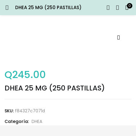
0
DHEA 25 MG (250 PASTILLAS)
ENTRAR
REGISTRARSE
Introduce tu nombre de usuario y contraseña para iniciar
sesión.
Q
245.00
Recuérdame
DHEA 25 MG (250 PASTILLAS)
Entrar
¿Contraseña perdida?
SKU:
f84327c7071d
Categoría:
DHEA