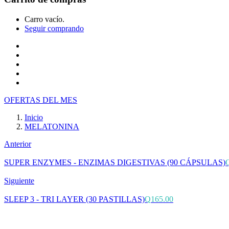
Carro vacío.
Seguir comprando
Inicio
Tienda
Cotiza tu producto
Preguntas Frecuentes
Contacto
OFERTAS DEL MES
Inicio
MELATONINA
Anterior
SUPER ENZYMES - ENZIMAS DIGESTIVAS (90 CÁPSULAS)
Siguiente
SLEEP 3 - TRI LAYER (30 PASTILLAS)
Q
165.00