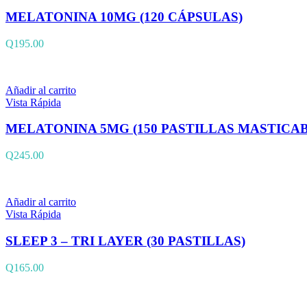
MELATONINA 10MG (120 CÁPSULAS)
Q
195.00
Añadir al carrito
Vista Rápida
MELATONINA 5MG (150 PASTILLAS MASTICAB
Q
245.00
Añadir al carrito
Vista Rápida
SLEEP 3 – TRI LAYER (30 PASTILLAS)
Q
165.00