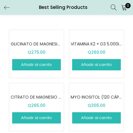
0
Best Selling Products
ENTRAR
REGISTRARSE
Introduce tu nombre de usuario y contraseña para iniciar
sesión.
GLICINATO DE MAGNESIO (120 CÁPSULAS)
VITAMINA K2 + D3 5.000IU (120 CÁPSULAS)
Q
275.00
Q
260.00
Añadir al carrito
Añadir al carrito
Recuérdame
Entrar
CITRATO DE MAGNESIO 400 MG (180 CÁPSULAS)
MYO INOSITOL (120 CÁPSULAS)
¿Contraseña perdida?
Q
265.00
Q
305.00
Añadir al carrito
Añadir al carrito