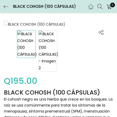
0
BLACK COHOSH (100 CÁPSULAS)
ENTRAR
REGISTRARSE
Introduce tu nombre de usuario y contraseña para iniciar
sesión.
Recuérdame
Q
195.00
Entrar
BLACK COHOSH (100 CÁPSULAS)
¿Contraseña perdida?
El cohosh negro es una hierba que crece en los bosques. La
raíz se usa comúnmente para tratar los síntomas de la
menopausia, síntoma premenstrual (SPM), menstruación