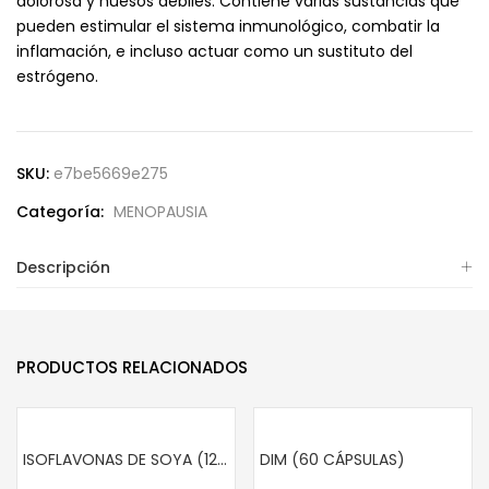
dolorosa y huesos débiles. Contiene varias sustancias que
pueden estimular el sistema inmunológico, combatir la
inflamación, e incluso actuar como un sustituto del
estrógeno.
SKU:
e7be5669e275
Categoría:
MENOPAUSIA
Descripción
PRODUCTOS RELACIONADOS
ISOFLAVONAS DE SOYA (120 CÁPSULAS)
DIM (60 CÁPSULAS)