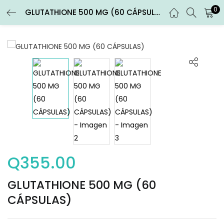
0
GLUTATHIONE 500 MG (60 CÁPSULAS)
ENTRAR
REGISTRARSE
Introduce tu nombre de usuario y contraseña para iniciar
sesión.
Recuérdame
Entrar
Q
355.00
¿Contraseña perdida?
GLUTATHIONE 500 MG (60
CÁPSULAS)