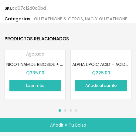
SKU:
a67c12d0d0bd
Categorías:
GLUTATHIONE & OTROS
,
NAC Y GLUTATHIONE
PRODUCTOS RELACIONADOS
Agotado
NICOTINAMIDE RIBOSIDE + RESVERATROL (80 CÁPSULAS)
ALPHA LIPOIC ACID – ACIDO ALFA LIPOICO (60 CÁPSULAS)
Q
335.00
Q
225.00
Leer más
Añadir al carrito
Añadir A Tu Bolsa