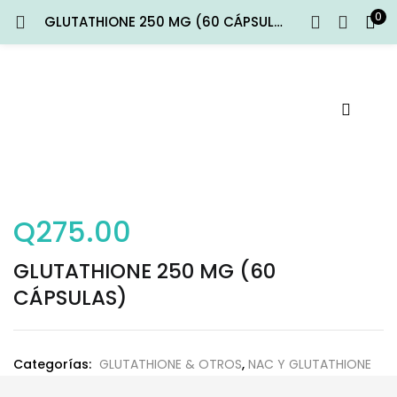
0
GLUTATHIONE 250 MG (60 CÁPSULAS)
ENTRAR
REGISTRARSE
Introduce tu nombre de usuario y contraseña para iniciar
sesión.
Q
275.00
Recuérdame
GLUTATHIONE 250 MG (60
Entrar
CÁPSULAS)
¿Contraseña perdida?
Categorías:
GLUTATHIONE & OTROS
,
NAC Y GLUTATHIONE