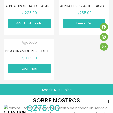
ALPHA LIPOIC ACID – ACIDO ALFA LIPOICO (60 CÁPSULAS)
ALPHA LIPOIC ACID – ACIDO ALFA LIPOICO (120 CÁPSULAS)
Q
225.00
Q
255.00
Añadir al carrito
Leer más
Agotado
NICOTINAMIDE RIBOSIDE + RESVERATROL (80 CÁPSULAS)
Q
335.00
Leer más
Añadir A Tu Bolsa
SOBRE NOSTROS
Q
275.00
Vitamins Store tiene el compromiso de brindar un servicio