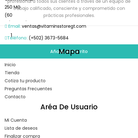
profesional a todos sus clientes a través de un equipo de
trabajo calificado, consciente y comprometido con
prácticas profesionales.
Email:
ventas@vitaminsstoregt.com
Teléfono:
(+502) 3673-5684
Mapa
Añadir Al Carrito
Inicio
Tienda
Cotiza tu producto
Preguntas Frecuentes
Contacto
Aréa De Usuario
Mi Cuenta
Lista de deseos
Finalizar compra