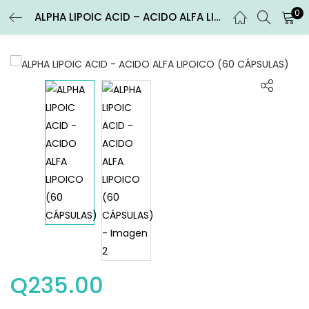
0
ALPHA LIPOIC ACID – ACIDO ALFA LIPOICO (60 CÁPSULAS)
ENTRAR
REGISTRARSE
Introduce tu nombre de usuario y contraseña para iniciar
sesión.
Recuérdame
Entrar
¿Contraseña perdida?
Q
235.00