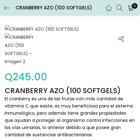
0
CRANBERRY AZO (100 SOFTGELS)
ENTRAR
REGISTRARSE
Introduce tu nombre de usuario y contraseña para iniciar
sesión.
Q
245.00
Recuérdame
CRANBERRY AZO (100 SOFTGELS)
Entrar
El cranberry es una de las frutas con más cantidad de
vitamina C que existe, es muy beneficiosa para el sistema
¿Contraseña perdida?
inmunológico, pero además tiene grandes propiedades
que ayudan a proteger al organismo contra infecciones en
las vías urinarias, lo anterior debido a que posee gran
cantidad de sustancias antibacterianas.