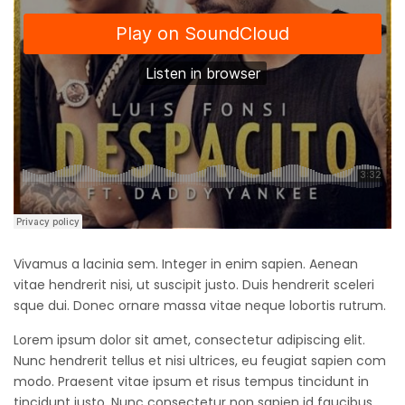
Vivamus a lacinia sem. Integer in enim sapien. Aenean
vitae hendrerit nisi, ut suscipit justo. Duis hendrerit sceleri
sque dui. Donec ornare massa vitae neque lobortis rutrum.
Lorem ipsum dolor sit amet, consectetur adipiscing elit.
Nunc hendrerit tellus et nisi ultrices, eu feugiat sapien com
modo. Praesent vitae ipsum et risus tempus tincidunt in
tincidunt justo. Nunc consectetur non sapien id faucibus.