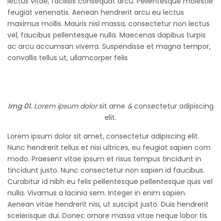
lectus vitae, facilisis consequat arcu. Pellentesque molestie
feugiat venenatis. Aenean hendrerit arcu eu lectus
maximus mollis. Mauris nisl massa, consectetur non lectus
vel, faucibus pellentesque nulla. Maecenas dapibus turpis
ac arcu accumsan viverra. Suspendisse et magna tempor,
convallis tellus ut, ullamcorper felis
Img 01.
Lorem ipsum dolor
sit ame
&
consectetur adipiscing
elit
.
Lorem ipsum dolor sit amet, consectetur adipiscing elit.
Nunc hendrerit tellus et nisi ultrices, eu feugiat sapien com
modo. Praesent vitae ipsum et risus tempus tincidunt in
tincidunt justo. Nunc consectetur non sapien id faucibus.
Curabitur id nibh eu felis pellentesque pellentesque quis vel
nulla. Vivamus a lacinia sem. Integer in enim sapien.
Aenean vitae hendrerit nisi, ut suscipit justo. Duis hendrerit
scelerisque dui. Donec ornare massa vitae neque lobor tis