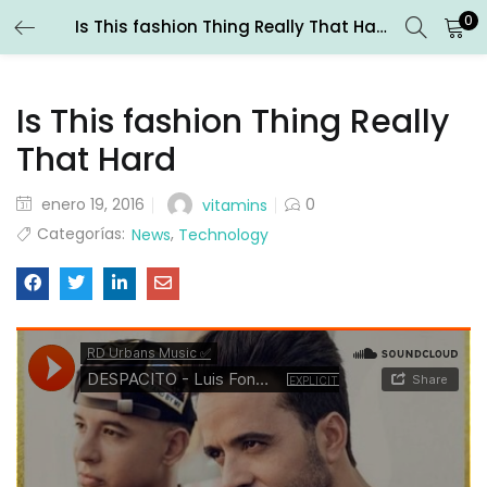
0
Is This fashion Thing Really That Hard
ENTRAR
REGISTRARSE
Is This fashion Thing Really
Introduce tu nombre de usuario y contraseña para iniciar
sesión.
That Hard
enero 19, 2016
0
vitamins
Categorías:
,
News
Technology
Recuérdame
Entrar
¿Contraseña perdida?