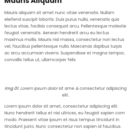
Mauris Aliquam
Mauris aliquam sit amet nunc vitae venenatis. Nullam
eleifend suscipit lobortis. Duis purus nulla, venenatis quis
lectus vitae, facilisis consequat arcu. Pellentesque molestie
feugiat venenatis. Aenean hendrerit arcu eu lectus
maximus mollis. Mauris nisl massa, consectetur non lectus
vel, faucibus pellentesque nulla. Maecenas dapibus turpis
ac arcu accumsan viverra. Suspendisse et magna tempor,
convallis tellus ut, ullamcorper felis
Img 01.
Lorem ipsum dolor
sit ame
&
consectetur adipiscing
elit
.
Lorem ipsum dolor sit amet, consectetur adipiscing elit.
Nunc hendrerit tellus et nisi ultrices, eu feugiat sapien com
modo. Praesent vitae ipsum et risus tempus tincidunt in
tincidunt justo. Nunc consectetur non sapien id faucibus.