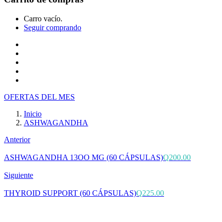
Carro vacío.
Seguir comprando
Inicio
Tienda
Cotiza tu producto
Preguntas Frecuentes
Contacto
OFERTAS DEL MES
Inicio
ASHWAGANDHA
Anterior
ASHWAGANDHA 13OO MG (60 CÁPSULAS)
Q
200.00
Siguiente
THYROID SUPPORT (60 CÁPSULAS)
Q
225.00