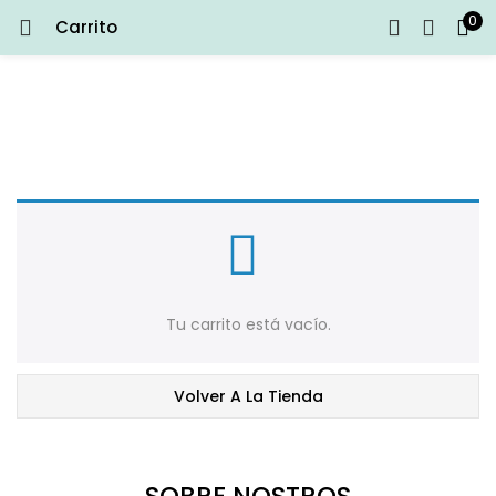
0
Carrito
ENTRAR
REGISTRARSE
Introduce tu nombre de usuario y contraseña para iniciar
sesión.
Recuérdame
Tu carrito está vacío.
Entrar
¿Contraseña perdida?
Volver A La Tienda